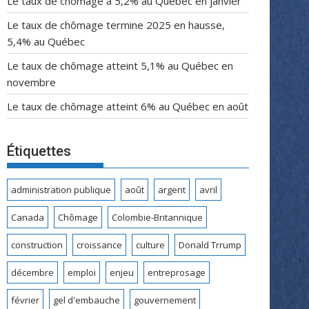
Le taux de chômage a 5,2% au Québec en janvier
Le taux de chômage termine 2025 en hausse,
5,4% au Québec
Le taux de chômage atteint 5,1% au Québec en
novembre
Le taux de chômage atteint 6% au Québec en août
Étiquettes
administration publique
août
argent
avril
Canada
Chômage
Colombie-Britannique
construction
croissance
culture
Donald Trrump
décembre
emploi
enjeu
entreprosage
février
gel d'embauche
gouvernement