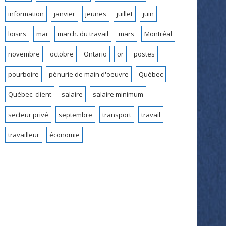
information
janvier
jeunes
juillet
juin
loisirs
mai
march. du travail
mars
Montréal
novembre
octobre
Ontario
or
postes
pourboire
pénurie de main d'oeuvre
Québec
Québec. client
salaire
salaire minimum
secteur privé
septembre
transport
travail
travailleur
économie