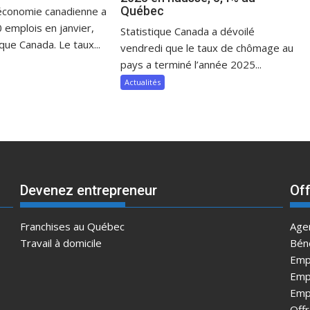
Québec
’économie canadienne a
 emplois en janvier,
Statistique Canada a dévoilé
ique Canada. Le taux...
vendredi que le taux de chômage au
pays a terminé l’année 2025...
Actualités
Devenez entrepreneur
Off
Franchises au Québec
Age
Travail à domicile
Bén
Emp
Empl
Emp
Offr