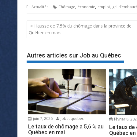
,
,
,
Actualités
Chômage
économie
emploi
gel d'embauc
Navigation
Hausse de 7,5% du chômage dans la province de
de
Québec en mars
l’article
Autres articles sur Job au Québec
juin 7, 2026
jobauquebec
février 8, 20
Le taux de chômage a 5,6 % au
Le taux de
Québec en mai
Québec en 