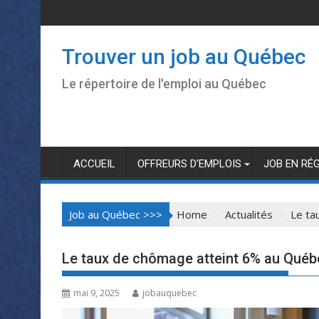
Skip
to
content
Trouver un job au Québec
Le répertoire de l'emploi au Québec
ACCUEIL
OFFREURS D’EMPLOIS
JOB EN RÉ
Job au Québec >>>
Home
Actualités
Le ta
Le taux de chômage atteint 6% au Québe
mai 9, 2025
jobauquebec