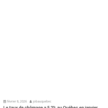
février 8, 2026
jobauquebec
Le taux de chômage a 5,2% au Québec en janvier