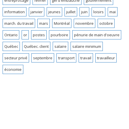
entreprosage
février
gel d'embauche
gouvernement
information
janvier
jeunes
juillet
juin
loisirs
mai
march. du travail
mars
Montréal
novembre
octobre
Ontario
or
postes
pourboire
pénurie de main d'oeuvre
Québec
Québec. client
salaire
salaire minimum
secteur privé
septembre
transport
travail
travailleur
économie