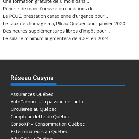
Une formation gratuite de 6 mois dans…
Pénurie de main d’oeuvre ou conditions de…
La PCUE, prestation canadienne d’urgence pour…
Le taux de chômage à 5,1% au Québec pour janvier 2020
Des heures supplémentaires libres d’impôt pour…
Le salaire minimum augmentera de 3,2% en 2024
Réseau Casyna
Assurances Québec
AutoCarbure – la passion de l’auto
Circulaires au Québec
Compteur dette du Québec
ConsoXP – Consommation Québec
Exterminateurs au Québec
Info Golf au Québec