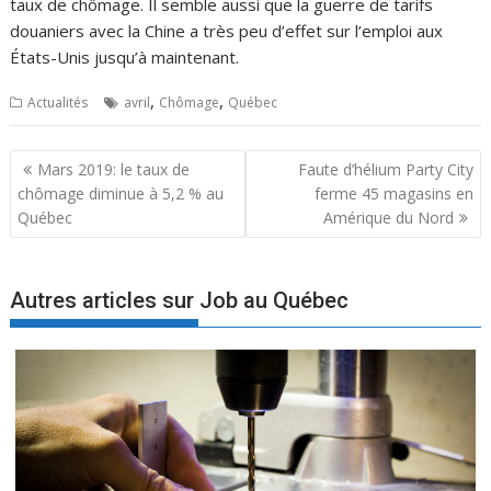
taux de chômage. Il semble aussi que la guerre de tarifs
douaniers avec la Chine a très peu d’effet sur l’emploi aux
États-Unis jusqu’à maintenant.
,
,
Actualités
avril
Chômage
Québec
Navigation
Mars 2019: le taux de
Faute d’hélium Party City
de
chômage diminue à 5,2 % au
ferme 45 magasins en
l’article
Québec
Amérique du Nord
Autres articles sur Job au Québec