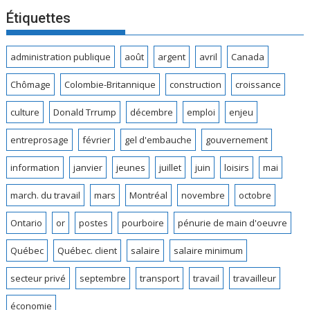
Étiquettes
administration publique
août
argent
avril
Canada
Chômage
Colombie-Britannique
construction
croissance
culture
Donald Trrump
décembre
emploi
enjeu
entreprosage
février
gel d'embauche
gouvernement
information
janvier
jeunes
juillet
juin
loisirs
mai
march. du travail
mars
Montréal
novembre
octobre
Ontario
or
postes
pourboire
pénurie de main d'oeuvre
Québec
Québec. client
salaire
salaire minimum
secteur privé
septembre
transport
travail
travailleur
économie